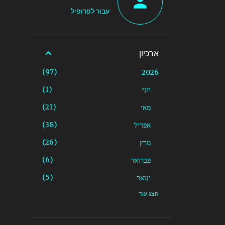
עבור לפרופיל
ארכיון
97
2026
1
יוני
21
מאי
38
אפריל
26
מרץ
6
פברואר
5
ינואר
הצג עוד
13
2025
1
נובמבר