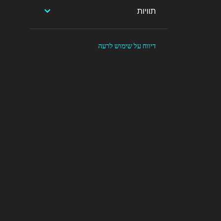
2
ספטמבר
תוויות
3
יוני
3
אפריל
דיווח על שימוש לרעה
1
מרץ
1
פברואר
2
ינואר
5
2024
3
יולי
1
פברואר
1
ינואר
15
2023
4
דצמבר
3
נובמבר