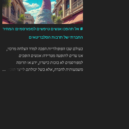
זום בזמן חירום? ✅ **נגישות מיידית** ...
"מג'ישן"). כדי לזהות את הטובע המקורי של המונח
בעברית, היה צורך: 1. לסרוק פרסומים ישנים של
מופעי קסמים בעברית 2. לבדוק ארכיונים של
עיתונות עברית מוקדמת 3. לחפש בספרות מקצועית
# אל תהפכו אנשים טיפשים למפורסמים: המחיר
של קוסמים ישראלים ותיקים אבל מכיוון שמדובר
החברתי של תרבות הסלבריטאים
במונח שהתפתח באופן טבעי בשימוש היומיומי, יתכן
שקשה יהיה לזהות נקודת זמן או אדם ספציפי שטבע
בעולם שבו הפופולריות הפכה למדד הצלחה מרכזי,
אותו לראשונה. בהתחשב במיעוט המקורות הזמינים
אנו עדים לתופעה מטרידה: אנשים הופכים
לי בנושא זה הספציפי, אני מעדיף להודות שאיני יכול
למפורסמים לא בזכות כישרון, ידע או תרומה
לקבוע בוודאות מי טבע את המונח לראשונה בעברית.
משמעותית לחברה, אלא בשל יכולתם לייצר תוכן
המונח "mentalist" כפי שהוא משמש בהקשר של
ויראלי או לעורר פרובוקציות. כפי שנאמר בציטוט
בידור ומופעים החל להופיע בשימוש נרחב במאה
המאיר: ה"טאלנטיות" בימינו מתייחסת ליכולת של
ה-19, אבל חשוב לציין הבדל בין המילה עצמה ...
אדם "לגרום ליותר אנשים לצרוך את הסחורה
שלהם" – ללא קשר לאיכותה. ## המרדף אחר
תשומת הלב תעשיית הבידור והרשתות החברתיות
יצרו מערכת שמתגמלת צפיות, לייקים ושיתופים.
בעולם כזה, התנהגות קיצונית, סנסציונית או אפילו
שטותית מקבלת חשיפה רבה יותר מאשר תוכן מעמיק