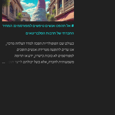
זום בזמן חירום? ✅ **נגישות מיידית** ...
"מג'ישן"). כדי לזהות את הטובע המקורי של המונח
בעברית, היה צורך: 1. לסרוק פרסומים ישנים של
מופעי קסמים בעברית 2. לבדוק ארכיונים של
עיתונות עברית מוקדמת 3. לחפש בספרות מקצועית
# אל תהפכו אנשים טיפשים למפורסמים: המחיר
של קוסמים ישראלים ותיקים אבל מכיוון שמדובר
החברתי של תרבות הסלבריטאים
במונח שהתפתח באופן טבעי בשימוש היומיומי, יתכן
שקשה יהיה לזהות נקודת זמן או אדם ספציפי שטבע
בעולם שבו הפופולריות הפכה למדד הצלחה מרכזי,
אותו לראשונה. בהתחשב במיעוט המקורות הזמינים
אנו עדים לתופעה מטרידה: אנשים הופכים
לי בנושא זה הספציפי, אני מעדיף להודות שאיני יכול
למפורסמים לא בזכות כישרון, ידע או תרומה
לקבוע בוודאות מי טבע את המונח לראשונה בעברית.
משמעותית לחברה, אלא בשל יכולתם לייצר תוכן
המונח "mentalist" כפי שהוא משמש בהקשר של
ויראלי או לעורר פרובוקציות. כפי שנאמר בציטוט
בידור ומופעים החל להופיע בשימוש נרחב במאה
המאיר: ה"טאלנטיות" בימינו מתייחסת ליכולת של
ה-19, אבל חשוב לציין הבדל בין המילה עצמה ...
אדם "לגרום ליותר אנשים לצרוך את הסחורה
שלהם" – ללא קשר לאיכותה. ## המרדף אחר
תשומת הלב תעשיית הבידור והרשתות החברתיות
יצרו מערכת שמתגמלת צפיות, לייקים ושיתופים.
בעולם כזה, התנהגות קיצונית, סנסציונית או אפילו
שטותית מקבלת חשיפה רבה יותר מאשר תוכן מעמיק