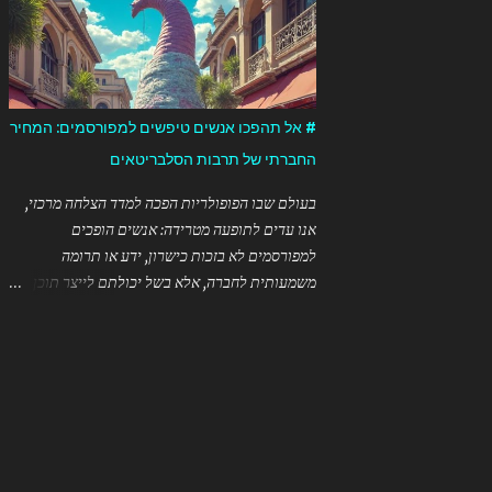
6 מפגשים כולל מסיבת סיום ## למה דווקא פעילויות
הקסמים שכן תורגמו (כמו "קוסם" במקום
זום בזמן חירום? ✅ **נגישות מיידית** ...
"מג'ישן"). כדי לזהות את הטובע המקורי של המונח
בעברית, היה צורך: 1. לסרוק פרסומים ישנים של
מופעי קסמים בעברית 2. לבדוק ארכיונים של
עיתונות עברית מוקדמת 3. לחפש בספרות מקצועית
# אל תהפכו אנשים טיפשים למפורסמים: המחיר
של קוסמים ישראלים ותיקים אבל מכיוון שמדובר
החברתי של תרבות הסלבריטאים
במונח שהתפתח באופן טבעי בשימוש היומיומי, יתכן
שקשה יהיה לזהות נקודת זמן או אדם ספציפי שטבע
בעולם שבו הפופולריות הפכה למדד הצלחה מרכזי,
אותו לראשונה. בהתחשב במיעוט המקורות הזמינים
אנו עדים לתופעה מטרידה: אנשים הופכים
לי בנושא זה הספציפי, אני מעדיף להודות שאיני יכול
למפורסמים לא בזכות כישרון, ידע או תרומה
לקבוע בוודאות מי טבע את המונח לראשונה בעברית.
משמעותית לחברה, אלא בשל יכולתם לייצר תוכן
המונח "mentalist" כפי שהוא משמש בהקשר של
ויראלי או לעורר פרובוקציות. כפי שנאמר בציטוט
בידור ומופעים החל להופיע בשימוש נרחב במאה
המאיר: ה"טאלנטיות" בימינו מתייחסת ליכולת של
ה-19, אבל חשוב לציין הבדל בין המילה עצמה ...
אדם "לגרום ליותר אנשים לצרוך את הסחורה
שלהם" – ללא קשר לאיכותה. ## המרדף אחר
תשומת הלב תעשיית הבידור והרשתות החברתיות
יצרו מערכת שמתגמלת צפיות, לייקים ושיתופים.
בעולם כזה, התנהגות קיצונית, סנסציונית או אפילו