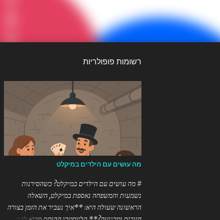
רשומות פופולריות
מה עושים עם הילדים במיקלט
# מה עושים עם הילדים במיקלט? כשהסירנות
נשמעות והמשפחה נאספת במיקלט, השאלה
הראשונה שעולה היא: **איך נעביר את הזמן בצורה
חיובית ומרגיעה?** קליוסטרו הקוסם מביא לכם את