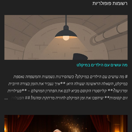
רשומות פופולריות
מה עושים עם הילדים במיקלט
# מה עושים עם הילדים במיקלט? כשהסירנות נשמעות והמשפחה נאספת
במיקלט, השאלה הראשונה שעולה היא: **איך נעביר את הזמן בצורה חיובית
ומרגיעה?** קליוסטרו הקוסם מביא לכם את הפתרון המושלם - **פעילויות
זום קסומות** שיהפכו את זמן המיקלט לחוויה מרתקת ומהנה! ## הפעלות זום
מיוחדות לתקופות חירום **קוסם לזום** - קליוסטרו מגיע אליכם הביתה (או
למיקלט!) עם מופעים וסדנאות קסמים מותאמים במיוחד לתקופות מתח.
ההפעלה מומלצת לזום מספקת: ### 🎪 מופעי קסמים אינטראקטיביים -
מופעים של 45-90 דקות המותאמים לכל הגילאים - קסמים עם חפצים שיש