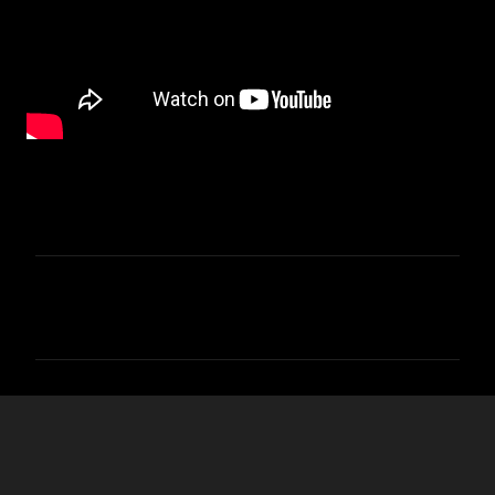
ת
ג
ו
ב
ו
ת