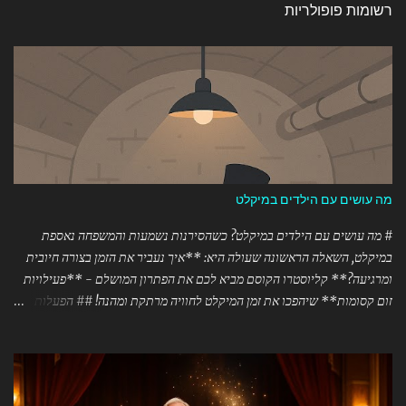
רשומות פופולריות
מה עושים עם הילדים במיקלט
# מה עושים עם הילדים במיקלט? כשהסירנות נשמעות והמשפחה נאספת
במיקלט, השאלה הראשונה שעולה היא: **איך נעביר את הזמן בצורה חיובית
ומרגיעה?** קליוסטרו הקוסם מביא לכם את הפתרון המושלם - **פעילויות
זום קסומות** שיהפכו את זמן המיקלט לחוויה מרתקת ומהנה! ## הפעלות זום
מיוחדות לתקופות חירום **קוסם לזום** - קליוסטרו מגיע אליכם הביתה (או
למיקלט!) עם מופעים וסדנאות קסמים מותאמים במיוחד לתקופות מתח.
ההפעלה מומלצת לזום מספקת: ### 🎪 מופעי קסמים אינטראקטיביים -
מופעים של 45-90 דקות המותאמים לכל הגילאים - קסמים עם חפצים שיש