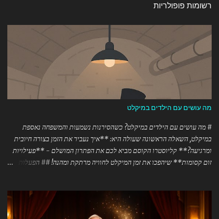
רשומות פופולריות
מה עושים עם הילדים במיקלט
# מה עושים עם הילדים במיקלט? כשהסירנות נשמעות והמשפחה נאספת
במיקלט, השאלה הראשונה שעולה היא: **איך נעביר את הזמן בצורה חיובית
ומרגיעה?** קליוסטרו הקוסם מביא לכם את הפתרון המושלם - **פעילויות
זום קסומות** שיהפכו את זמן המיקלט לחוויה מרתקת ומהנה! ## הפעלות זום
מיוחדות לתקופות חירום **קוסם לזום** - קליוסטרו מגיע אליכם הביתה (או
למיקלט!) עם מופעים וסדנאות קסמים מותאמים במיוחד לתקופות מתח.
ההפעלה מומלצת לזום מספקת: ### 🎪 מופעי קסמים אינטראקטיביים -
מופעים של 45-90 דקות המותאמים לכל הגילאים - קסמים עם חפצים שיש