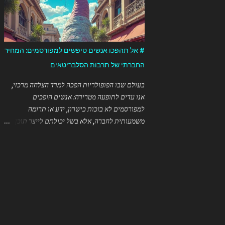
זום בזמן חירום? ✅ **נגישות מיידית** ...
"מג'ישן"). כדי לזהות את הטובע המקורי של המונח
בעברית, היה צורך: 1. לסרוק פרסומים ישנים של
מופעי קסמים בעברית 2. לבדוק ארכיונים של
עיתונות עברית מוקדמת 3. לחפש בספרות מקצועית
# אל תהפכו אנשים טיפשים למפורסמים: המחיר
של קוסמים ישראלים ותיקים אבל מכיוון שמדובר
החברתי של תרבות הסלבריטאים
במונח שהתפתח באופן טבעי בשימוש היומיומי, יתכן
שקשה יהיה לזהות נקודת זמן או אדם ספציפי שטבע
בעולם שבו הפופולריות הפכה למדד הצלחה מרכזי,
אותו לראשונה. בהתחשב במיעוט המקורות הזמינים
אנו עדים לתופעה מטרידה: אנשים הופכים
לי בנושא זה הספציפי, אני מעדיף להודות שאיני יכול
למפורסמים לא בזכות כישרון, ידע או תרומה
לקבוע בוודאות מי טבע את המונח לראשונה בעברית.
משמעותית לחברה, אלא בשל יכולתם לייצר תוכן
המונח "mentalist" כפי שהוא משמש בהקשר של
ויראלי או לעורר פרובוקציות. כפי שנאמר בציטוט
בידור ומופעים החל להופיע בשימוש נרחב במאה
המאיר: ה"טאלנטיות" בימינו מתייחסת ליכולת של
ה-19, אבל חשוב לציין הבדל בין המילה עצמה ...
אדם "לגרום ליותר אנשים לצרוך את הסחורה
שלהם" – ללא קשר לאיכותה. ## המרדף אחר
תשומת הלב תעשיית הבידור והרשתות החברתיות
יצרו מערכת שמתגמלת צפיות, לייקים ושיתופים.
בעולם כזה, התנהגות קיצונית, סנסציונית או אפילו
שטותית מקבלת חשיפה רבה יותר מאשר תוכן מעמיק