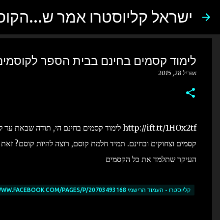
ישראל קליוסטרו אמר ש...הקו
לימוד קסמים בחינם בבית הספר לקוסמים,
אפריל 28, 2015
http://ift.tt/1HOx2tf לימוד קסמים בחינם הי, תו
קסמים וצחוקים ובחינם. תמיד חלמת קוסם, רוצה להיות קוסם? זאת 
העיקר שתלמד את כל הקסמים
קליוסטרו - העמוד הרישמי HTTP://WWW.FACEBOOK.COM/PAGES/P/20703493168