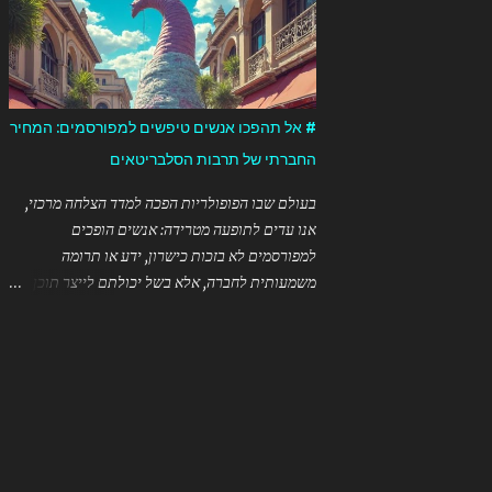
6 מפגשים כולל מסיבת סיום ## למה דווקא פעילויות
הקסמים שכן תורגמו (כמו "קוסם" במקום
זום בזמן חירום? ✅ **נגישות מיידית** ...
"מג'ישן"). כדי לזהות את הטובע המקורי של המונח
בעברית, היה צורך: 1. לסרוק פרסומים ישנים של
מופעי קסמים בעברית 2. לבדוק ארכיונים של
עיתונות עברית מוקדמת 3. לחפש בספרות מקצועית
# אל תהפכו אנשים טיפשים למפורסמים: המחיר
של קוסמים ישראלים ותיקים אבל מכיוון שמדובר
החברתי של תרבות הסלבריטאים
במונח שהתפתח באופן טבעי בשימוש היומיומי, יתכן
שקשה יהיה לזהות נקודת זמן או אדם ספציפי שטבע
בעולם שבו הפופולריות הפכה למדד הצלחה מרכזי,
אותו לראשונה. בהתחשב במיעוט המקורות הזמינים
אנו עדים לתופעה מטרידה: אנשים הופכים
לי בנושא זה הספציפי, אני מעדיף להודות שאיני יכול
למפורסמים לא בזכות כישרון, ידע או תרומה
לקבוע בוודאות מי טבע את המונח לראשונה בעברית.
משמעותית לחברה, אלא בשל יכולתם לייצר תוכן
המונח "mentalist" כפי שהוא משמש בהקשר של
ויראלי או לעורר פרובוקציות. כפי שנאמר בציטוט
בידור ומופעים החל להופיע בשימוש נרחב במאה
המאיר: ה"טאלנטיות" בימינו מתייחסת ליכולת של
ה-19, אבל חשוב לציין הבדל בין המילה עצמה ...
אדם "לגרום ליותר אנשים לצרוך את הסחורה
שלהם" – ללא קשר לאיכותה. ## המרדף אחר
תשומת הלב תעשיית הבידור והרשתות החברתיות
יצרו מערכת שמתגמלת צפיות, לייקים ושיתופים.
בעולם כזה, התנהגות קיצונית, סנסציונית או אפילו